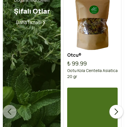
Doğanın Mucizeleri
Şifalı Otlar
Daha fazlası
Otcu®
₺ 99.99
Gotu Kola Centella Asiatica
20 gr