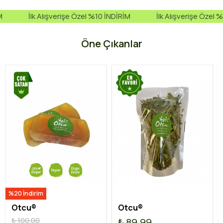
Alışverişe Özel %10 İNDİRİM
İlk Alışverişe Özel %10 İNDİRİM
Öne Çıkanlar
%20 İndirim
Otcu®
Otcu®
₺ 100.00
₺ 89.99