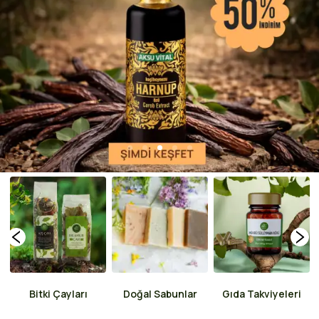
1
2
3
4
5
Bitki Çayları
Doğal Sabunlar
Gıda Takviyeleri