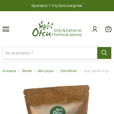
1
2
nü Kargoda!
2000 TL ve üzeri ÜCRE
Anasayfa
Bitkisel
Bitki Çayları
Şifalı Bitkiler
Hayıt Yaprak 40 gr