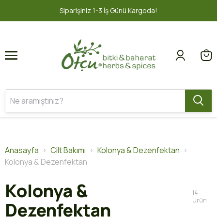
1
2
2000 TL ve üzeri ÜCRETSİZ KARGO 📦
Anasayfa
Cilt Bakımı
Kolonya & Dezenfektan
Kolonya & Dezenfektan
Kolonya &
14
Ürün
Dezenfektan