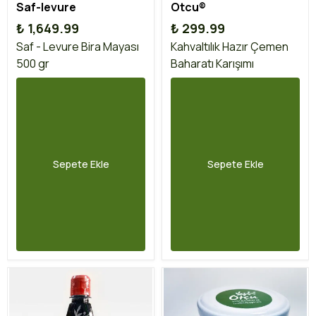
Saf-levure
Otcu®
₺ 1,649.99
₺ 299.99
Saf - Levure Bira Mayası
Kahvaltılık Hazır Çemen
500 gr
Baharatı Karışımı
Sepete Ekle
Sepete Ekle