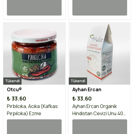
Tükendi
Tükendi
Otcu®
Ayhan Ercan
₺ 33.60
₺ 33.60
Pırbılcıka, Acıka (Kafkas
Ayhan Ercan Organik
Pırpılcıka) Ezme
Hindistan Cevizi Unu 400
gr