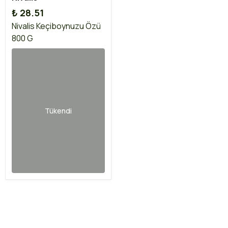
₺ 28.51
Nivalis Keçiboynuzu Özü
800 G
Tükendi
İptal