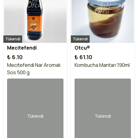
Tükendi
Tükendi
Mecitefendi
Otcu®
₺ 6.10
₺ 61.10
Mecitefendi Nar Aromalı
Kombucha Mantarı 190ml
Sos 500 g
Tükendi
Tükendi