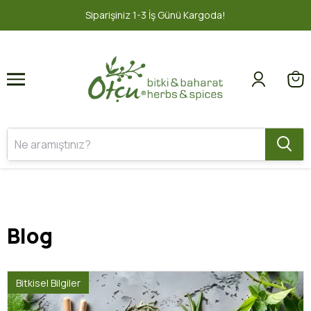
1
2
argoda!
2000 TL ve üzeri ÜCRETSİZ
Blog
Bitkisel Bilgiler