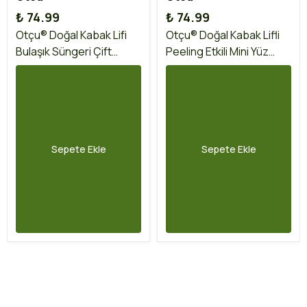
₺ 74.99
₺ 74.99
Otçu® Doğal Kabak Lifi
Otçu® Doğal Kabak Lifli
Bulaşık Süngeri Çift
Peeling Etkili Mini Yüz
Taraflı Kullanım
Kesesi
Sepete Ekle
Sepete Ekle
İptal