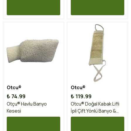
Otcu®
Otcu®
₺ 74.99
₺ 119.99
Otçu® Havlu Banyo
Otcu® Doğal Kabak Lifli
Kesesi
İpli Çift Yönlü Banyo &
Duş Sırt Kesesi