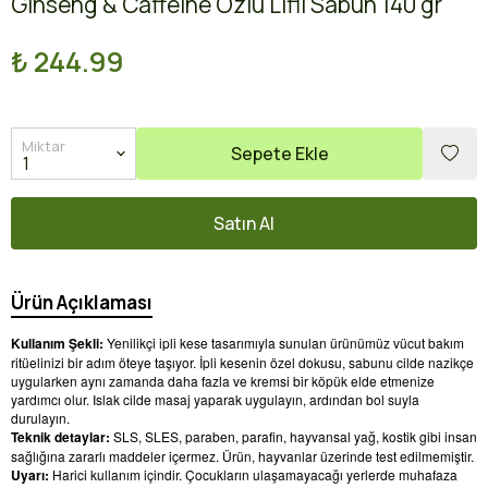
Ginseng & Caffeine Özlü Lifli Sabun 140 gr
₺ 244.99
Miktar
Sepete Ekle
Satın Al
Ürün Açıklaması
Kullanım Şekli:
Yenilikçi ipli kese tasarımıyla sunulan ürünümüz vücut bakım
ritüelinizi bir adım öteye taşıyor. İpli kesenin özel dokusu, sabunu cilde nazikçe
uygularken aynı zamanda daha fazla ve kremsi bir köpük elde etmenize
yardımcı olur. Islak cilde masaj yaparak uygulayın, ardından bol suyla
durulayın.
Teknik detaylar:
SLS, SLES, paraben, parafin, hayvansal yağ, kostik gibi insan
sağlığına zararlı maddeler içermez. Ürün, hayvanlar üzerinde test edilmemiştir.
Uyarı:
Harici kullanım içindir.
Çocukların ulaşamayacağı yerlerde muhafaza