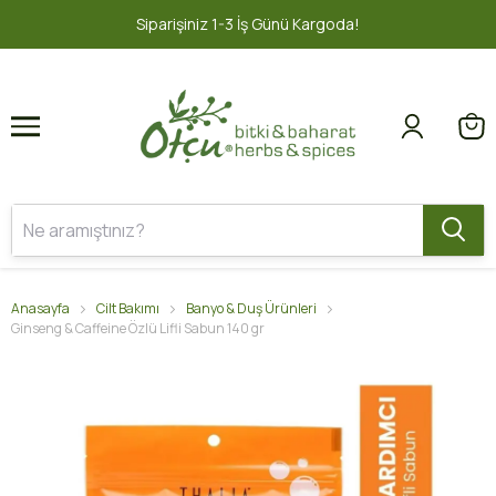
1
2
nü Kargoda!
2000 TL ve üzeri ÜCRE
Anasayfa
Cilt Bakımı
Banyo & Duş Ürünleri
Ginseng & Caffeine Özlü Lifli Sabun 140 gr