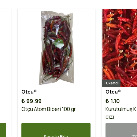
Tükendi
Otcu®
Otcu®
₺ 99.99
₺ 1.10
Otçu Atom Biberi 100 gr
Kurutulmuş Kı
dizi
Sepete Ekle
Tü