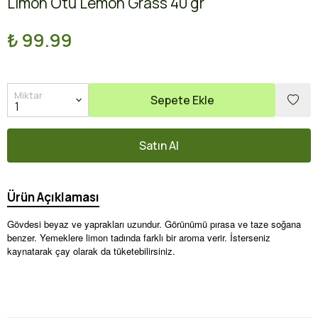
Limon Otu Lemon Grass 40 gr
₺ 99.99
Miktar
Sepete Ekle
Satın Al
Ürün Açıklaması
Gövdesi beyaz ve yaprakları uzundur. Görünümü pırasa ve taze soğana
benzer. Yemeklere limon tadında farklı bir aroma verir. İsterseniz
kaynatarak çay olarak da tüketebilirsiniz.