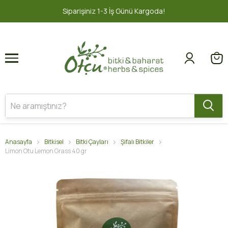
1
2
nü Kargoda!
2000 TL ve üzeri ÜCRE
Anasayfa
Bitkisel
Bitki Çayları
Şifalı Bitkiler
Limon Otu Lemon Grass 40 gr