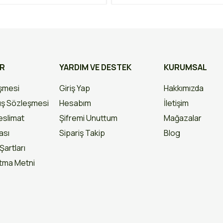
AR
YARDIM VE DESTEK
KURUMSAL
eşmesi
Giriş Yap
Hakkımızda
ış Sözleşmesi
Hesabım
İletişim
slimat
Şifremi Unuttum
Mağazalar
kası
Sipariş Takip
Blog
Şartları
atma Metni