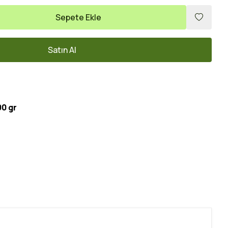
Sepete Ekle
Satın Al
0 gr