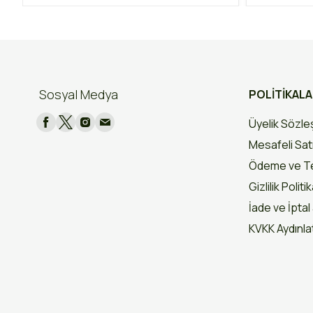
Sosyal Medya
POLİTİKAL
Üyelik Sözl
Mesafeli Sat
Ödeme ve Te
Gizlilik Politi
İade ve İptal 
KVKK Aydınl