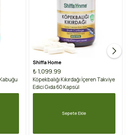
Shiffa Home
Ak
₺ 1,099.99
₺
 Kabuğu
Köpekbalığı Kıkırdağı İçeren Takviye
Ko
Edici Gıda 60 Kapsül
60
Sepete Ekle