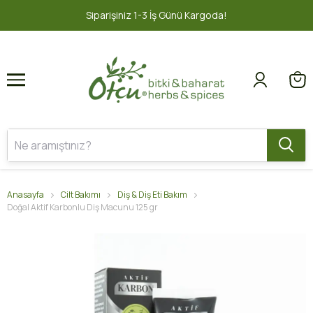
1
2
Siparişiniz 1-3 İş Günü Kargoda!
Anasayfa
Cilt Bakımı
Diş & Diş Eti Bakım
Doğal Aktif Karbonlu Diş Macunu 125 gr