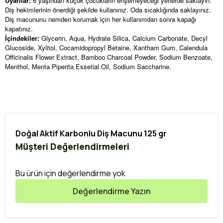
Uyarılar:
6 yaşından küçük çocukların erişemeyeceği yerlerde saklayın.
Diş hekimlerinin önerdiği şekilde kullanınız. Oda sıcaklığında saklayınız.
Diş macununu nemden korumak için her kullanımdan sonra kapağı
kapatınız.
İçindekiler:
Glycerin, Aqua, Hydrate Silica, Calcium Carbonate, Decyl
Glucoside, Xylitol, Cocamidopropyl Betaine, Xantham Gum, Calendula
Officinalis Flower Extract, Bamboo Charcoal Powder, Sodium Benzoate,
Menthol, Menta Piperita Essetial Oil, Sodium Saccharine.
Doğal Aktif Karbonlu Diş Macunu 125 gr
Müşteri Değerlendirmeleri
Bu ürün için değerlendirme yok
Değerlendirme Yazın