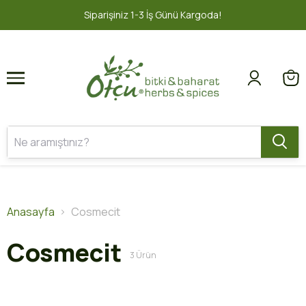
1
2
Siparişiniz 1-3 İş Günü Kargoda!
Anasayfa
Cosmecit
Cosmecit
3
Ürün