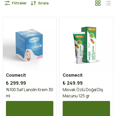
Filtreler
Sırala
Cosmecit
Cosmecit
₺ 299.99
₺ 249.99
%100 Saf Lanolin Krem 30
Misvak Özlü Doğal Diş
ml
Macunu 125 gr