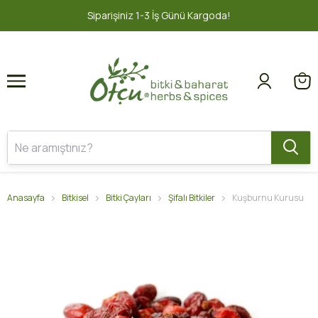
1
2
1-3 İş Günü Kargoda!
2000 TL ve üz
Anasayfa
Bitkisel
Bitki Çayları
Şifalı Bitkiler
Kuşburnu Kurusu