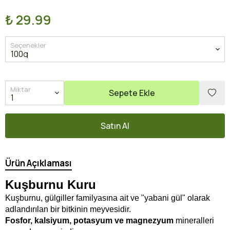
₺ 29.99
Seçenekler
Miktar
Sepete Ekle
Satın Al
Ürün Açıklaması
Kuşburnu Kuru
Kuşburnu,
gülgiller familyasına ait ve "yabani gül" olarak
adlandırılan bir bitkinin meyvesidir.
Fosfor, kalsiyum, potasyum ve magnezyum
mineralleri