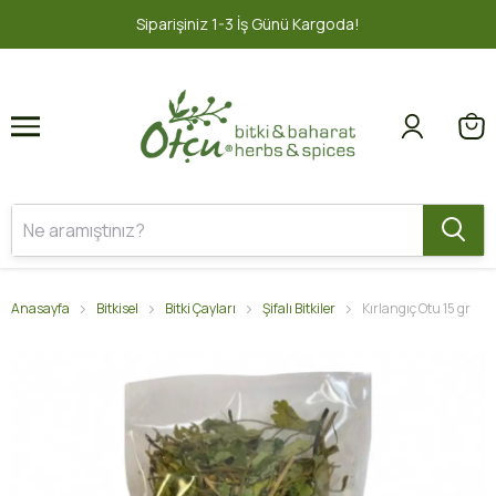
1
2
nü Kargoda!
2000 TL ve üzeri ÜCRE
Anasayfa
Bitkisel
Bitki Çayları
Şifalı Bitkiler
Kırlangıç Otu 15 gr