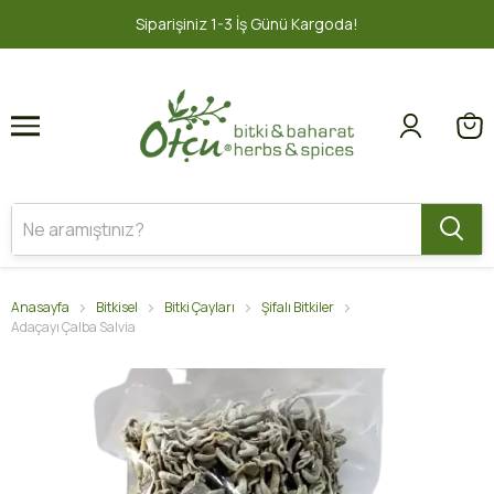
1
2
İş Günü Kargoda!
2000 TL ve üzeri 
Anasayfa
Bitkisel
Bitki Çayları
Şifalı Bitkiler
Adaçayı Çalba Salvia