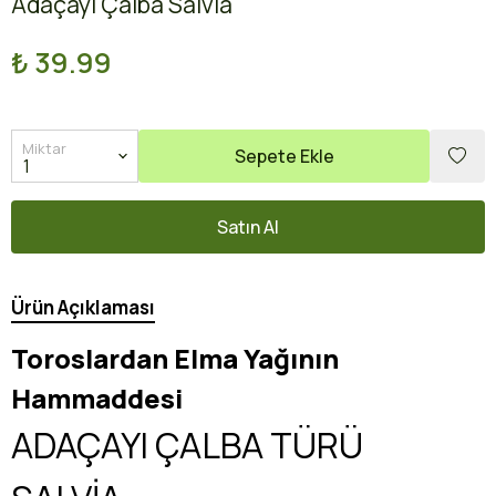
Adaçayı Çalba Salvia
₺ 39.99
Miktar
Sepete Ekle
Satın Al
Ürün Açıklaması
Toroslardan Elma Yağının
Hammaddesi
ADAÇAYI ÇALBA TÜRÜ