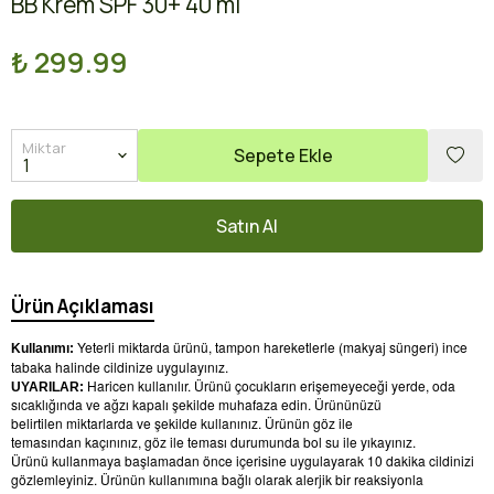
BB Krem SPF 30+ 40 ml
₺ 299.99
Miktar
Sepete Ekle
Satın Al
Ürün Açıklaması
Yeterli miktarda ürünü, tampon hareketlerle (makyaj süngeri) ince
Kullanımı:
tabaka halinde cildinize uygulayınız.
Haricen kullanılır. Ürünü çocukların erişemeyeceği yerde, oda
UYARILAR:
sıcaklığında ve ağzı kapalı şekilde muhafaza edin. Ürününüzü
belirtilen miktarlarda ve şekilde kullanınız. Ürünün göz ile
temasından kaçınınız, göz ile teması durumunda bol su ile yıkayınız.
Ürünü kullanmaya başlamadan önce içerisine uygulayarak 10 dakika cildinizi
gözlemleyiniz. Ürünün kullanımına bağlı olarak alerjik bir reaksiyonla