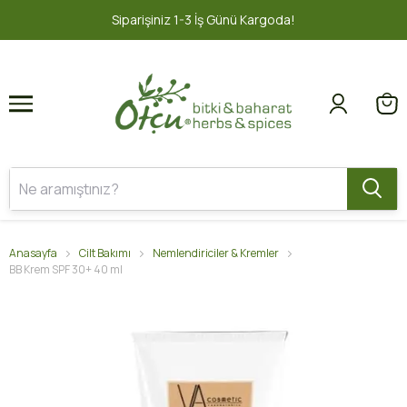
1
2
Siparişiniz 1-3 İş Günü Kargoda!
Anasayfa
Cilt Bakımı
Nemlendiriciler & Kremler
BB Krem SPF 30+ 40 ml