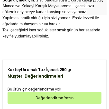
Soğuk içmek için;
1 su bardağı suya 1 çorba kaşığı (25gr)
Altıncezve
Kokteyl Karışık Meyve
aromalı içecek tozu
dökerek eriyinceye kadar karıştırıp servis yapınız.
Yapılması pratik olduğu için sizi yormaz. Eşsiz lezzeti ile
ağızlarda muhteşem bir tat bırakır.
Toz içeceğinizi ister soğuk ister sıcak günün her saatinde
keyifle yudumlayabilirsiniz.
Kokteyl Aromalı Toz İçecek 250 gr
Müşteri Değerlendirmeleri
Bu ürün için değerlendirme yok
Değerlendirme Yazın