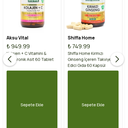
Aksu Vital
Shiffa Home
₺ 949.99
₺ 749.99
Kolajen + C Vitamini &
Shiffa Home Kırmızı
Hyaluronik Asit 60 Tablet
Ginseng İçeren Takviye
Edici Gıda 60 Kapsül
Sepete Ekle
Sepete Ekle