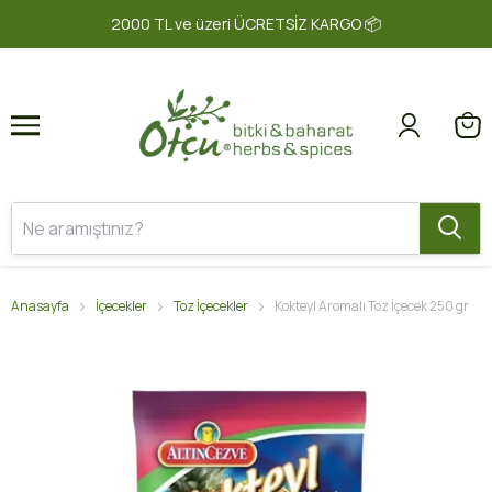
1
2
2000 TL ve üzeri ÜCRETSİZ KARGO 📦
Anasayfa
İçecekler
Toz İçecekler
Kokteyl Aromalı Toz İçecek 250 gr