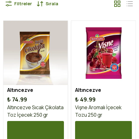
Filtreler
Sırala
Altıncezve
Altıncezve
₺ 74.99
₺ 49.99
Altıncezve Sıcak Çikolata
Vişne Aromalı İçecek
Toz İçecek 250 gr
Tozu 250 gr