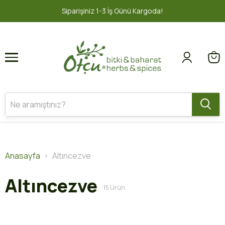
1
2
2000 TL ve üzeri ÜCRETSİZ KARGO 📦
Anasayfa
Altıncezve
Altıncezve
15
Ürün