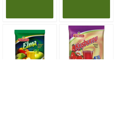
İptal
Tükendi
Tükendi
Altıncezve
Altıncezve
₺ 49.99
₺ 49.99
Elma Aromalı İçecek
Kuşburnu Aromalı İçecek
Tozu 250 gr
Tozu 250 gr