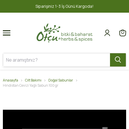
1
2
iparişiniz 1-3 İş Günü Kargoda!
2000
Anasayfa
Cilt Bakımı
Doğal Sabunlar
Hindistan Cevizi Yağlı Sabun 100 gr