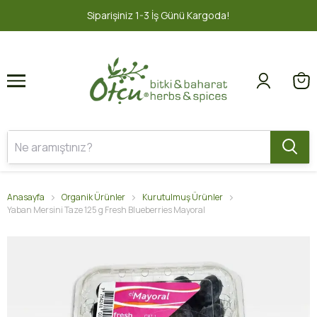
1
2
şiniz 1-3 İş Günü Kargoda!
2000 TL v
Anasayfa
Organik Ürünler
Kurutulmuş Ürünler
Yaban Mersini Taze 125 g Fresh Blueberries Mayoral