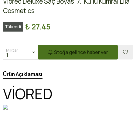
Viored Deluxe Saç Boyası 7.1 Küllü Kumral Lila
Cosmetics
₺ 27.45
Tükendi
Miktar
Stoğa gelince haber ver
Ürün Açıklaması
VİORED