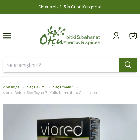
1
2
İş Günü Kargoda!
2000 TL ve üzeri 
Anasayfa
Saç Bakımı
Saç Boyaları
Viored Deluxe Saç Boyası 7.1 Küllü Kumral Lila Cosmetics