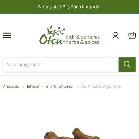
1
2
1-3 İş Günü Kargoda!
2000 TL ve üz
Anasayfa
Bitkisel
Bitki & Tohumlar
Udi Hindi Öd Ağacı Kökü