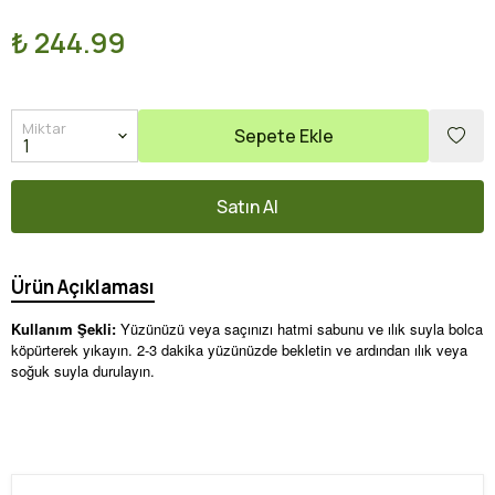
₺ 244.99
Miktar
Sepete Ekle
Satın Al
Ürün Açıklaması
Kullanım Şekli:
Yüzünüzü veya saçınızı hatmi sabunu ve ılık suyla bolca
köpürterek yıkayın. 2-3 dakika yüzünüzde bekletin ve ardından ılık veya
soğuk suyla durulayın.