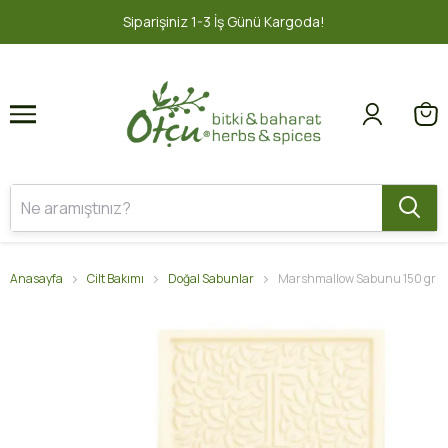
1
2
İş Günü Kargoda!
2000 TL ve üzeri 
Anasayfa
Cilt Bakımı
Doğal Sabunlar
Marshmallow Sabunu 150 gr