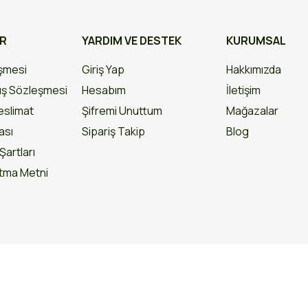
AR
YARDIM VE DESTEK
KURUMSAL
eşmesi
Giriş Yap
Hakkımızda
ış Sözleşmesi
Hesabım
İletişim
slimat
Şifremi Unuttum
Mağazalar
kası
Sipariş Takip
Blog
Şartları
atma Metni