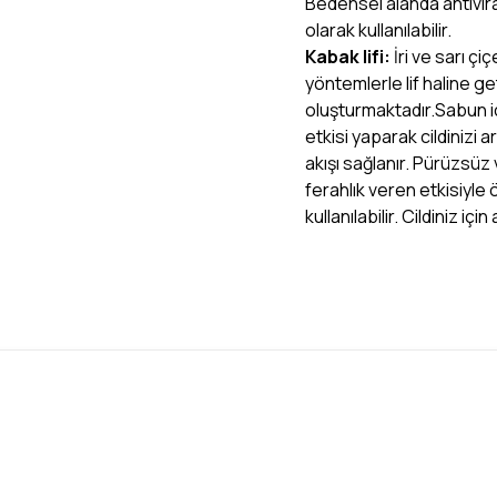
Bedensel alanda antiviral
olarak kullanılabilir.
Kabak lifi:
İri ve sarı çi
yöntemlerle lif haline get
oluşturmaktadır.Sabun i
etkisi yaparak cildinizi arı
akışı sağlanır. Pürüzsüz 
ferahlık veren etkisiyle ö
kullanılabilir. Cildiniz iç