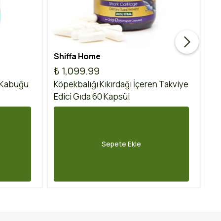
Shiffa Home
Ak
₺ 1,099.99
₺
 Kabuğu
Köpekbalığı Kıkırdağı İçeren Takviye
Ko
Edici Gıda 60 Kapsül
60
Sepete Ekle