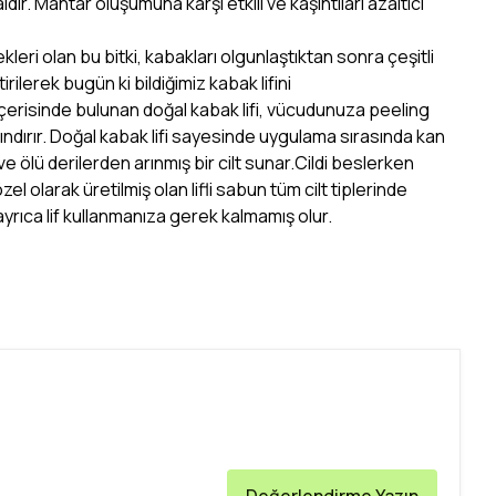
dir. Mantar oluşumuna karşı etkili ve kaşıntıları azaltıcı
çekleri olan bu bitki, kabakları olgunlaştıktan sonra çeşitli
irilerek bugün ki bildiğimiz kabak lifini
çerisinde bulunan doğal kabak lifi, vücudunuza peeling
ndırır.
Doğal kabak lifi sayesinde uygulama sırasında kan
ve ölü derilerden arınmış bir cilt sunar.Cildi beslerken
zel olarak üretilmiş olan lifli sabun tüm cilt tiplerinde
in ayrıca lif kullanmanıza gerek kalmamış olur.