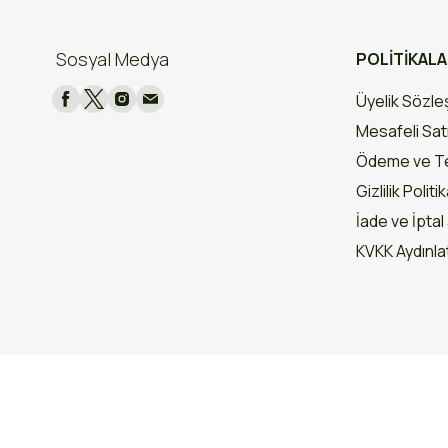
Sosyal Medya
POLİTİKAL
Üyelik Sözl
Mesafeli Sat
Ödeme ve Te
Gizlilik Politi
İade ve İptal 
KVKK Aydınl
© 2026 Otçu Bitki Baharat. Tüm hakları saklıdır.