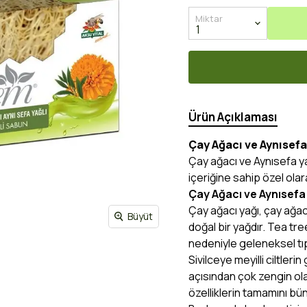
Miktar
Ürün Açıklaması
Çay Ağacı ve Aynısefa 
Çay ağacı ve Aynısefa yağl
içeriğine sahip özel olar
Çay Ağacı ve Aynısefa 
Çay ağacı yağı, çay ağac
Büyüt
doğal bir yağdır. Tea tree
nedeniyle geleneksel tıpt
Sivilceye meyilli ciltler
açısından çok zengin ola
özelliklerin tamamını bün