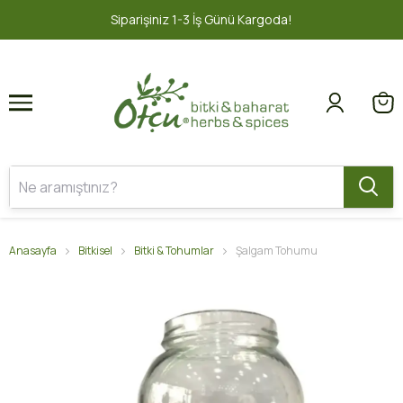
1
2
iparişiniz 1-3 İş Günü Kargoda!
2000
Anasayfa
Bitkisel
Bitki & Tohumlar
Şalgam Tohumu