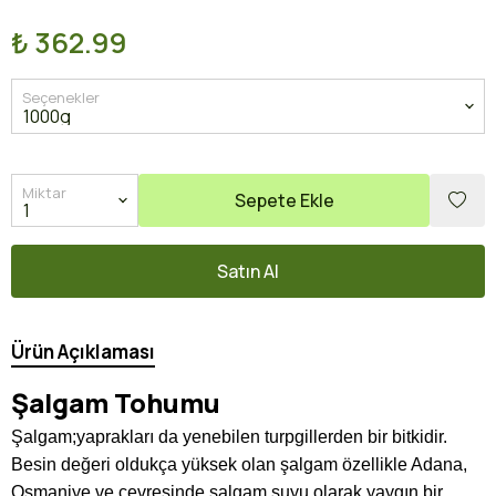
₺ 362.99
Seçenekler
Miktar
Sepete Ekle
Satın Al
Ürün Açıklaması
Şalgam Tohumu
Şalgam;yaprakları da yenebilen turpgillerden bir bitkidir.
Besin değeri oldukça yüksek olan şalgam özellikle Adana,
Osmaniye ve çevresinde şalgam suyu olarak yaygın bir