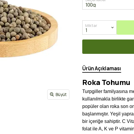
Miktar
Ürün Açıklaması
Roka Tohumu
Turpgiller familyasına m
Büyüt
kullanılmakla birlikte ga
popüler olan roka son on
başlanmıştır. Yeşil yapra
bir içeriğe sahiptir. C Vi
folat ile A, K ve P vitam