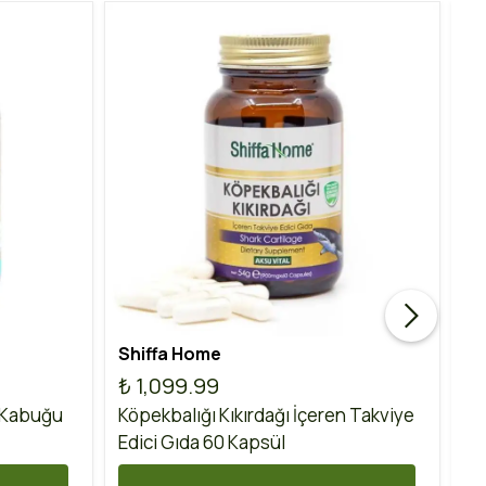
Shiffa Home
Ak
₺ 1,099.99
₺
 Kabuğu
Köpekbalığı Kıkırdağı İçeren Takviye
Ko
Edici Gıda 60 Kapsül
60