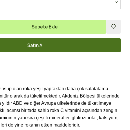
Sepete Ekle
Satın Al
ensup olan roka yeşil yaprakları daha çok salatalarda
rnitür olarak da tüketilmektedir. Akdeniz Bölgesi ülkelerinde
 yıldır ABD ve diğer Avrupa ülkelerinde de tüketilmeye
klı, acımsı bir tada sahip roka C vitamini açısından zengin
tamininin yanı sıra çeşitli mineraller, glukozinolat, kalsiyum,
inleri de yine rokanın etken maddeleridir.