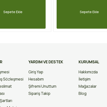
Sepete Ekle
Sepete Ekle
AR
YARDIM VE DESTEK
KURUMSAL
eşmesi
Giriş Yap
Hakkımızda
ış Sözleşmesi
Hesabım
İletişim
slimat
Şifremi Unuttum
Mağazalar
kası
Sipariş Takip
Blog
Şartları