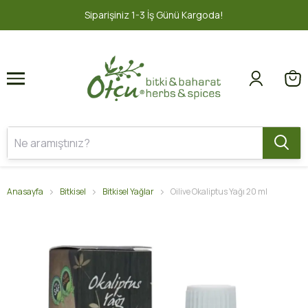
1
2
İş Günü Kargoda!
2000 TL ve üzeri 
Anasayfa
Bitkisel
Bitkisel Yağlar
Oilive Okaliptus Yağı 20 ml