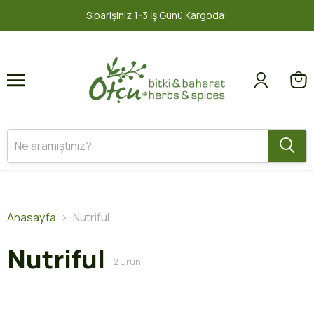
1
2
Siparişiniz 1-3 İş Günü Kargoda!
Anasayfa
Nutriful
Nutriful
2
Ürün