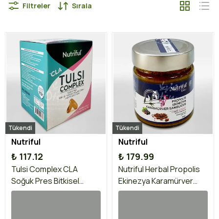
Filtreler
Sırala
Tükendi
Tükendi
Nutriful
Nutriful
₺ 117.12
₺ 179.99
Tulsi Complex CLA
Nutriful Herbal Propolis
Soğuk Pres Bitkisel
Ekinezya Karamürver
Karışım Yağlar İçeren
/Sambucus 200 gr
Takviye Edici Gıda 60 g
Nutrifil