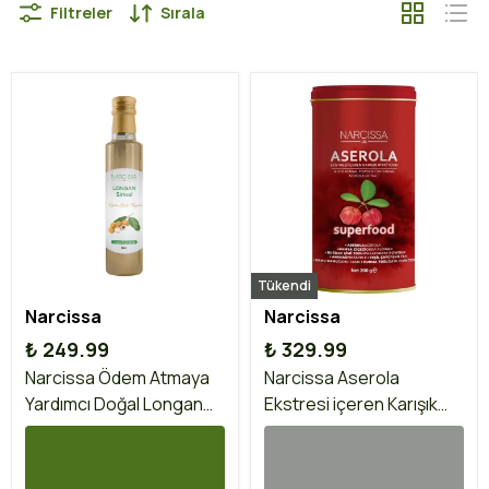
Filtreler
Sırala
Tükendi
Narcissa
Narcissa
₺ 249.99
₺ 329.99
Narcissa Ödem Atmaya
Narcissa Aserola
Yardımcı Doğal Longan
Ekstresi içeren Karışık
Meyvesi Detox Sirkesi
Bitki Tozu 200 gr
250 ml