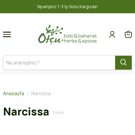
1
2
Siparişiniz 1-3 İş Günü Kargoda!
Anasayfa
Narcissa
Narcissa
2
Ürün