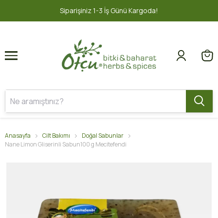
1
2
1-3 İş Günü Kargoda!
2000 TL ve üz
Anasayfa
Cilt Bakımı
Doğal Sabunlar
Nane Limon Gliserinli Sabun100 g Mecitefendi