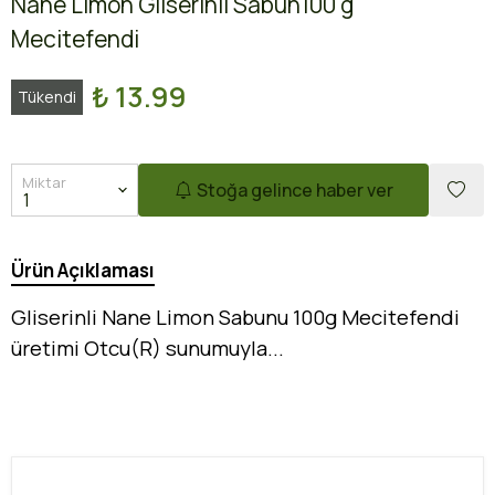
Nane Limon Gliserinli Sabun100 g
Mecitefendi
₺ 13.99
Tükendi
Miktar
Stoğa gelince haber ver
Ürün Açıklaması
Gliserinli Nane Limon Sabunu 100g Mecitefendi
üretimi Otcu(R) sunumuyla...