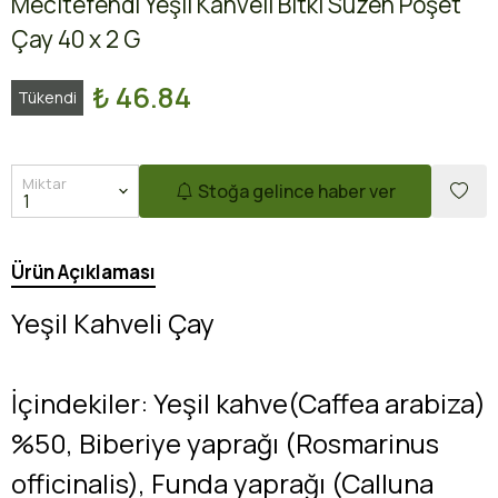
Mecitefendi Yeşil Kahveli Bitki Süzen Poşet
Çay 40 x 2 G
₺ 46.84
Tükendi
Miktar
Stoğa gelince haber ver
Ürün Açıklaması
Yeşil Kahveli Çay
İçindekiler: Yeşil kahve(Caffea arabiza)
%50, Biberiye yaprağı (Rosmarinus
officinalis), Funda yaprağı (Calluna