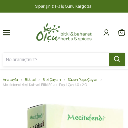
1
2
oda!
2000 TL ve üzeri ÜCRETSİZ KA
Anasayfa
Bitkisel
Bitki Çayları
Süzen Poşet Çaylar
Mecitefendi Yeşil Kahveli Bitki Süzen Poşet Çay 40 x 2 G