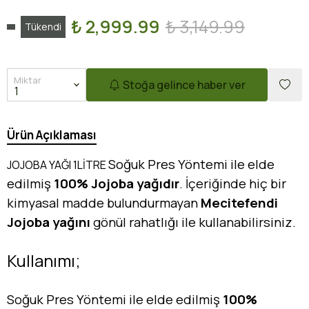
₺ 2,999.99
₺ 3,149.99
Tükendi
Miktar
Stoğa gelince haber ver
Ürün Açıklaması
Soğuk Pres Yöntemi ile elde
JOJOBA YAĞI 1LİTRE
edilmiş
100% Jojoba yağıdır
. İçeriğinde hiç bir
kimyasal madde bulundurmayan
Mecitefendi
Jojoba yağını
gönül rahatlığı ile kullanabilirsiniz.
Kullanımı;
Soğuk Pres Yöntemi ile elde edilmiş
100%