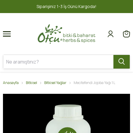
1
2
iparişiniz 1-3 İş Günü Kargoda!
2000
Anasayfa
Bitkisel
Bitkisel Yağlar
Mecitefendi Jojoba Yağı 1 L