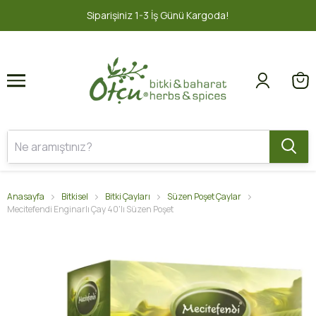
1
2
nü Kargoda!
2000 TL ve üzeri ÜCRE
Anasayfa
Bitkisel
Bitki Çayları
Süzen Poşet Çaylar
Mecitefendi Enginarlı Çay 40'lı Süzen Poşet