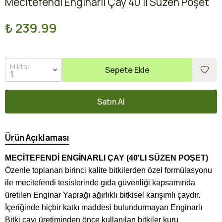
Mecitefendi Enginarlı Çay 40'lı Süzen Poşet
₺ 239.99
Miktar
Sepete Ekle
Satın Al
Ürün Açıklaması
MECİTEFENDİ ENGİNARLI ÇAY (40'LI SÜZEN POŞET)
Özenle toplanan birinci kalite bitkilerden özel formülasyonu
ile mecitefendi tesislerinde gıda güvenliği kapsamında
üretilen Enginar Yaprağı ağırlıklı bitkisel karışımlı çaydır.
İçeriğinde hiçbir katkı maddesi bulundurmayan Enginarlı
Bitki çayı üretiminden önce kullanılan bitkiler kuru