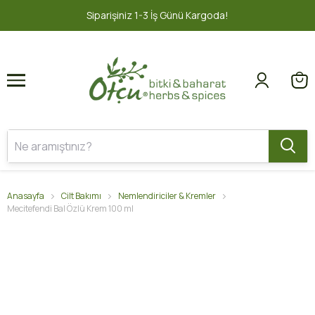
1
2
şiniz 1-3 İş Günü Kargoda!
2000 TL v
Anasayfa
Cilt Bakımı
Nemlendiriciler & Kremler
Mecitefendi Bal Özlü Krem 100 ml