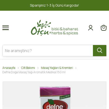
1
2
iparişiniz 1-3 İş Günü Kargoda!
2000
Anasayfa
Cilt Bakımı
Masaj Yağları & Kremleri
Defne Doğa Masaj Yağı Aromatik Medikal 150 ml