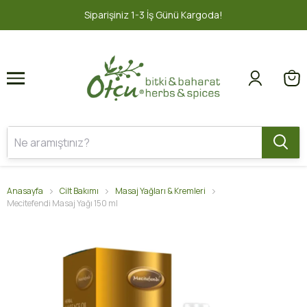
1
2
1-3 İş Günü Kargoda!
2000 TL ve üz
Anasayfa
Cilt Bakımı
Masaj Yağları & Kremleri
Mecitefendi Masaj Yağı 150 ml