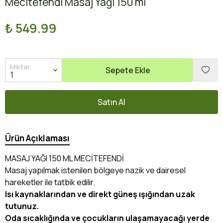
Mecitefendi Masaj Yağı 150 ml
₺ 549.99
Miktar
Sepete Ekle
Satın Al
Ürün Açıklaması
MASAJ YAĞI 150 ML MECİTEFENDİ
Masaj yapılmak istenilen bölgeye nazik ve dairesel
hareketler ile tatbik edilir.
Isı kaynaklarından ve direkt güneş ışığından uzak
tutunuz.
Oda sıcaklığında ve çocukların ulaşamayacağı yerde