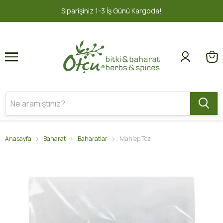
1
2
2000 TL ve üzeri ÜCRETSİZ KARGO 
Anasayfa
Baharat
Baharatlar
Mahlep Toz