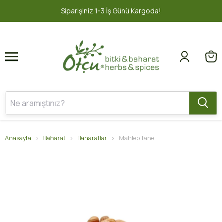
1
2
1-3 İş Günü Kargoda!
2000 TL ve üz
Anasayfa
Baharat
Baharatlar
Mahlep Tane