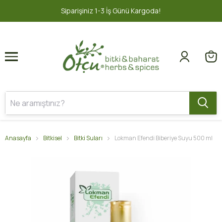
1
2
İş Günü Kargoda!
2000 TL ve üzeri 
Anasayfa
Bitkisel
Bitki Suları
Lokman Efendi Biberiye Suyu 500 ml