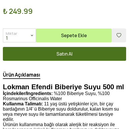
₺ 249.99
Miktar
Sepete Ekle
Satın Al
Ürün Açıklaması
Lokman Efendi Biberiye Suyu 500 ml
İçindekiler/Ingredients:
%100 Biberiye Suyu, %100
Rosmarinus Officinalis Water
Kullanma Talimatı:
11 yaş üstü yetişkinler için, bir çay
bardağının 1/4’ ü Biberiye suyu doldurulur, kalan kısım su
veya meyve suyu ile tamamlanarak tüketilmesi tavsiye
edilir.
Ürünün kullanımına bağlı olarak alerjik bir reaksiyon ile