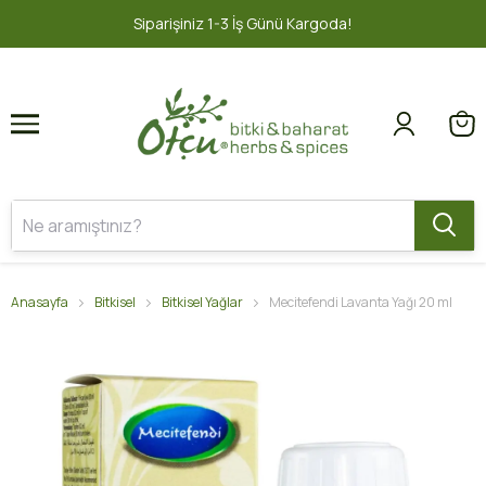
1
2
İş Günü Kargoda!
2000 TL ve üzeri 
Anasayfa
Bitkisel
Bitkisel Yağlar
Mecitefendi Lavanta Yağı 20 ml