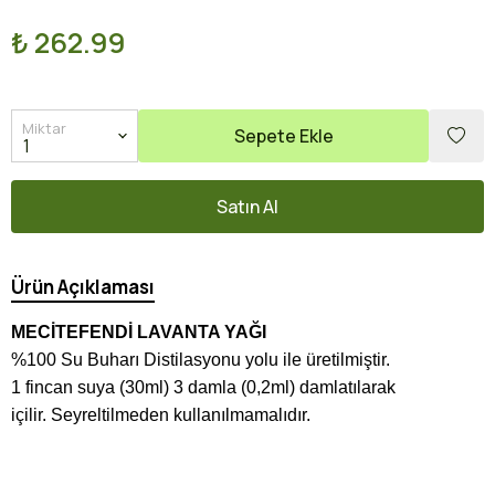
₺ 262.99
Miktar
Sepete Ekle
Satın Al
Ürün Açıklaması
MECİTEFENDİ LAVANTA YAĞI
%100 Su Buharı Distilasyonu yolu ile üretilmiştir.
1 fincan suya (30ml) 3 damla (0,2ml) damlatılarak
içilir.
Seyreltilmeden kullanılmamalıdır.