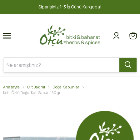
1
2
argoda!
2000 TL ve üzeri ÜCRETSİZ
Anasayfa
Cilt Bakımı
Doğal Sabunlar
Kefir Özlü Doğal Katı Sabun 150 gr