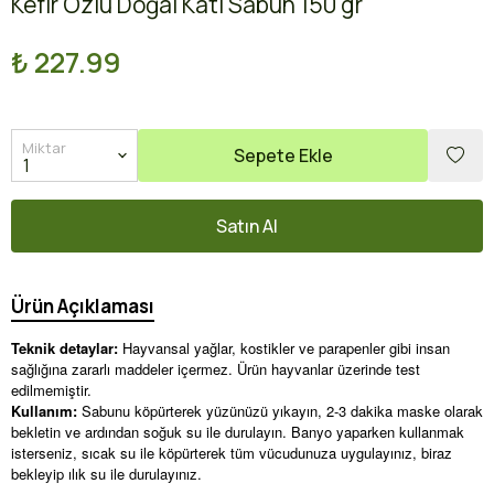
Kefir Özlü Doğal Katı Sabun 150 gr
₺ 227.99
Miktar
Sepete Ekle
Satın Al
Ürün Açıklaması
Teknik detaylar:
Hayvansal yağlar, kostikler ve parapenler gibi insan
sağlığına zararlı maddeler içermez. Ürün hayvanlar üzerinde test
edilmemiştir.
Kullanım:
Sabunu köpürterek yüzünüzü yıkayın, 2-3 dakika maske olarak
bekletin ve ardından soğuk su ile durulayın. Banyo yaparken kullanmak
isterseniz, sıcak su ile köpürterek tüm vücudunuza uygulayınız, biraz
bekleyip ılık su ile durulayınız.