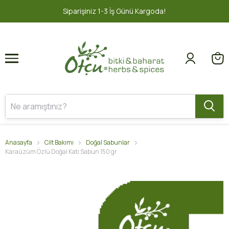
1
2
şiniz 1-3 İş Günü Kargoda!
2000 TL v
Anasayfa
Cilt Bakımı
Doğal Sabunlar
Karaüzüm Özlü Doğal Katı Sabun 150 gr