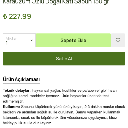
Karaüzüm Özlü Doğal Katı Sabun 150 gr
₺ 227.99
Miktar
Sepete Ekle
Satın Al
Ürün Açıklaması
Teknik detaylar:
Hayvansal yağlar, kostikler ve parapenler gibi insan
sağlığına zararlı maddeler içermez. Ürün hayvanlar üzerinde test
edilmemiştir.
Kullanım:
Sabunu köpürterek yüzünüzü yıkayın, 2-3 dakika maske olarak
bekletin ve ardından soğuk su ile durulayın. Banyo yaparken kullanmak
isterseniz, sıcak su ile köpürterek tüm vücudunuza uygulayınız, biraz
bekleyip ılık su ile durulayınız.