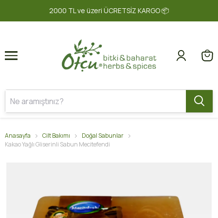
1
2
2000 TL ve üzeri ÜCRETSİZ KARGO 📦
Anasayfa
Cilt Bakımı
Doğal Sabunlar
Kakao Yağlı Gliserinli Sabun Mecitefendi