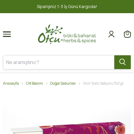
1
2
nü Kargoda!
2000 TL ve üzeri ÜCRE
Anasayfa
Cilt Bakımı
Doğal Sabunlar
İncir Sütü Sabunu 150 gr