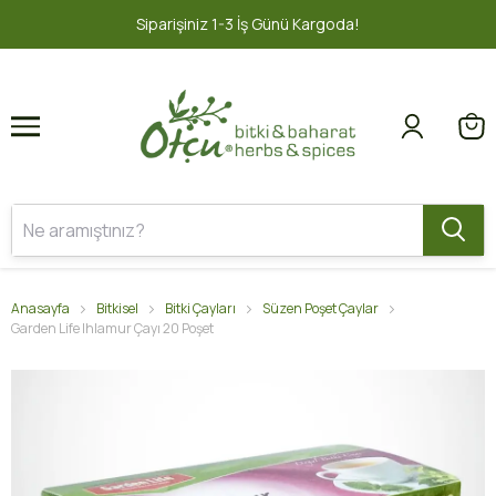
1
2
Siparişiniz 1-3 İş Günü Kargoda!
Anasayfa
Bitkisel
Bitki Çayları
Süzen Poşet Çaylar
Garden Life Ihlamur Çayı 20 Poşet