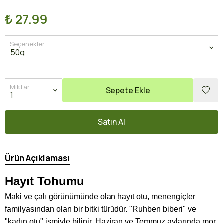
₺ 27.99
Seçenekler
Miktar
Sepete Ekle
Satın Al
Ürün Açıklaması
Hayıt Tohumu
Maki ve çalı görünümünde olan hayıt otu, menengiçler
familyasından olan bir bitki türüdür. "Ruhben biberi" ve
"kadın otu" ismiyle bilinir. Haziran ve Temmuz aylarında mor