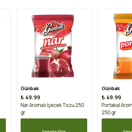
Günbak
Günbak
₺ 49.99
₺ 49.99
Nar Aromalı İçecek Tozu 250
Portakal Arom
gr
250 gr
Sepete Ekle
Sepe