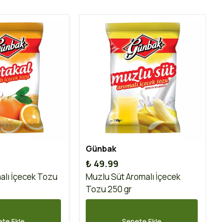
Günbak
₺ 49.99
alı İçecek Tozu
Muzlu Süt Aromalı İçecek
Tozu 250 gr
te Ekle
Sepete Ekle