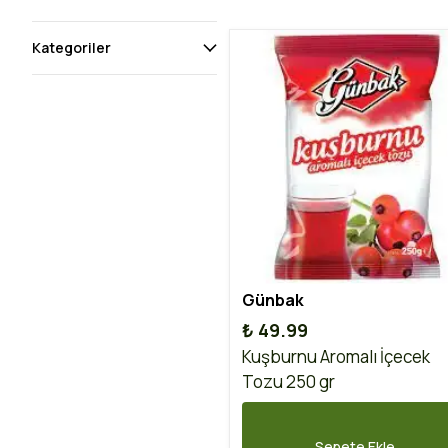
Kategoriler
Günbak
₺ 49.99
Kuşburnu Aromalı İçecek
Tozu 250 gr
Sepete Ekle