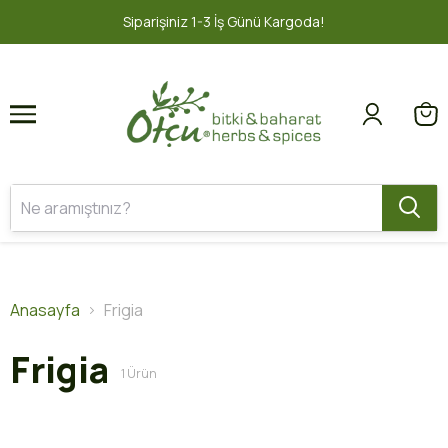
1
2
Siparişiniz 1-3 İş Günü Kargoda!
Anasayfa
Frigia
Frigia
1
Ürün