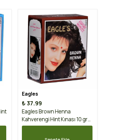
Eagles
₺ 37.99
int
Eagles Brown Henna
Kahverengi Hint Kınası 10 gr
Adet
Sepete Ekle