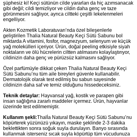
şüphesiz ki! Keçi sütünün cilde yararları da hiç azımsanacak
gibi değil; cildi temizliyor ve cildin daha genç ve taze
görünmesini sağlıyor, ayrıca ciltteki çeşitli lekelenmeleri
engelliyor.
Akten Kozmetik Laboratuvarı’nda özel bileşenlerle
geliştirilen Thalia Natural Beauty Keçi Sütü Sabunu bol
miktarda A vitamini, fosfor, magnezyum, selenyum ve küçük
yağ molekülleri içeriyor. Ürün, doğal peeling etkisiyle siyah
noktaların ve ölü hücrelerin ciltten atılmasını kolaylaştırıyor,
cildinizin daha genç ve pürüzsüz kalmasını sağlıyor.
Özel parfümüyle dikkat çeken Thalia Natural Beauty Keçi
Sütü Sabunu’nu tüm aile bireyleri güvenle kullanabilir.
Dermatolojik olarak test edilmiş bu sabun sayesinde
cildinizin daha saf ve temiz olduğunu hissedeceksiniz.
Teknik detaylar:
Hayvansal yağ, kostik ve parapen gibi
insan sağlığına zararlı maddeler içermez. Ürün, hayvanlar
üzerinde test edilmemiştir.
Kullanım şekli:
Thalİa Natural Beauty Keçi Sütü Sabunu’nu
köpürterek yüzünüzü yıkayın, maske şeklinde 2-3 dakika
beklettikten sonra soğuk suyla durulayın. Banyo sırasında
kullanmak isterseniz sıcak suyla köpürtüp tüm vücudunuza